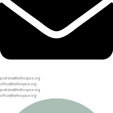
podrska@belhospice.org
office@belhospice.org
podrska@belhospice.org
office@belhospice.org