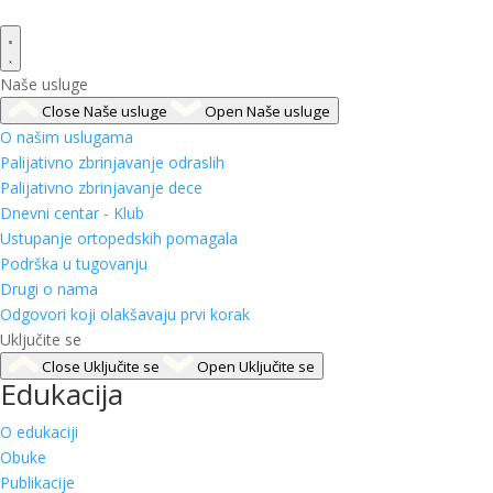
Naše usluge
Close Naše usluge
Open Naše usluge
O našim uslugama
Palijativno zbrinjavanje odraslih
Palijativno zbrinjavanje dece
Dnevni centar - Klub
Ustupanje ortopedskih pomagala
Podrška u tugovanju
Drugi o nama
Odgovori koji olakšavaju prvi korak
Uključite se
Close Uključite se
Open Uključite se
Edukacija
O edukaciji
Obuke
Publikacije