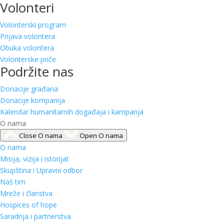
Volonteri
Volonterski program
Prijava volontera
Obuka volontera
Volonterske priče
Podržite nas
Donacije građana
Donacije kompanija
Kalendar humanitarnih događaja i kampanja
O nama
Close O nama
Open O nama
O nama
Misija, vizija i istorijat
Skupština i Upravni odbor
Naš tim
Mreže i članstva
Hospices of hope
Saradnja i partnerstva