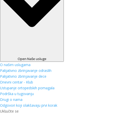
Open Naše usluge
O našim uslugama
Palijativno zbrinjavanje odraslih
Palijativno zbrinjavanje dece
Dnevni centar - Klub
Ustupanje ortopedskih pomagala
Podrška u tugovanju
Drugi o nama
Odgovori koji olakšavaju prvi korak
Uključite se