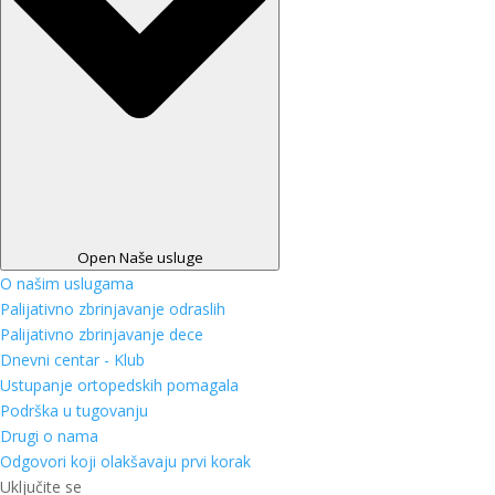
Open Naše usluge
O našim uslugama
Palijativno zbrinjavanje odraslih
Palijativno zbrinjavanje dece
Dnevni centar - Klub
Ustupanje ortopedskih pomagala
Podrška u tugovanju
Drugi o nama
Odgovori koji olakšavaju prvi korak
Uključite se