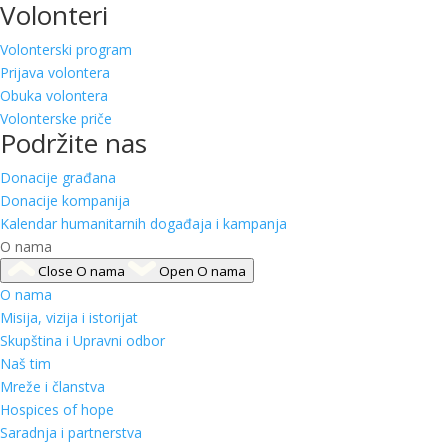
Volonteri
Volonterski program
Prijava volontera
Obuka volontera
Volonterske priče
Podržite nas
Donacije građana
Donacije kompanija
Kalendar humanitarnih događaja i kampanja
O nama
Close O nama
Open O nama
O nama
Misija, vizija i istorijat
Skupština i Upravni odbor
Naš tim
Mreže i članstva
Hospices of hope
Saradnja i partnerstva