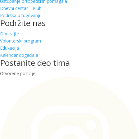
Ustupanje ortopedskih pomagala
Dnevni centar – Klub
Podrška u tugovanju
Podržite nas
Donirajte
Volonterski program
Edukacija
Kalendar događaja
Postanite deo tima
Otvorene pozicije