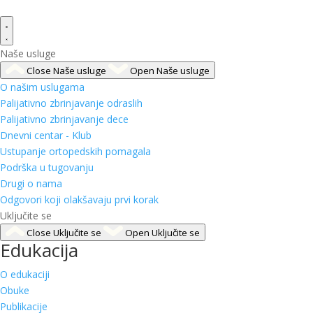
Naše usluge
Close Naše usluge
Open Naše usluge
O našim uslugama
Palijativno zbrinjavanje odraslih
Palijativno zbrinjavanje dece
Dnevni centar - Klub
Ustupanje ortopedskih pomagala
Podrška u tugovanju
Drugi o nama
Odgovori koji olakšavaju prvi korak
Uključite se
Close Uključite se
Open Uključite se
Edukacija
O edukaciji
Obuke
Publikacije