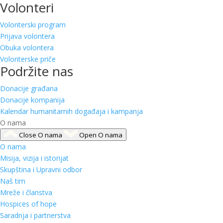
Volonteri
Volonterski program
Prijava volontera
Obuka volontera
Volonterske priče
Podržite nas
Donacije građana
Donacije kompanija
Kalendar humanitarnih događaja i kampanja
O nama
Close O nama
Open O nama
O nama
Misija, vizija i istorijat
Skupština i Upravni odbor
Naš tim
Mreže i članstva
Hospices of hope
Saradnja i partnerstva