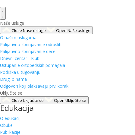
Naše usluge
Close Naše usluge
Open Naše usluge
O našim uslugama
Palijativno zbrinjavanje odraslih
Palijativno zbrinjavanje dece
Dnevni centar - Klub
Ustupanje ortopedskih pomagala
Podrška u tugovanju
Drugi o nama
Odgovori koji olakšavaju prvi korak
Uključite se
Close Uključite se
Open Uključite se
Edukacija
O edukaciji
Obuke
Publikacije