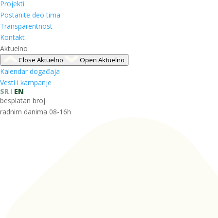
Projekti
Postanite deo tima
Transparentnost
Kontakt
Aktuelno
Close Aktuelno
Open Aktuelno
Kalendar događaja
Vesti i kampanje
SR
EN
besplatan broj
radnim danima 08-16h